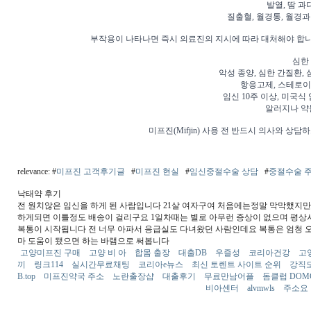
발열, 땀 과
질출혈, 월경통, 월경
부작용이 나타나면 즉시 의료진의 지시에 따라 대처해야 합니다.
심한
악성 종양, 심한 간질환, 
항응고제, 스테로이
임신 10주 이상, 미국식
알러지나 약
미프진(Mifjin) 사용 전 반드시 의사와 상
relevance: #
미프진 고객후기글
#
미프진 현실
#
임신중절수술 상담
#
중절수술 
낙태약 후기
전 원치않은 임신을 하게 된 사람입니다 21살 여자구여 처음에는정말 막막했지
하게되면 이틀정도 배송이 걸리구요 1일차때는 별로 아무런 증상이 없으며 평상시
복통이 시작됩니다 전 너무 아파서 응급실도 다녀왔던 사람인데요 복통은 엄청 
마 도움이 됐으면 하는 바램으로 써봅니다
고양미프진 구매
고양 비 아
합몸 출장
대출DB
우즐성
코리아건강
고양
끼
링크114
실시간무료채팅
코리아e뉴스
최신 토렌트 사이트 순위
강직도
B.top
미프진약국 주소
노란출장샵
대출후기
무료만남어플
돔클럽 DOM
비아센터
alvmwls
주소요