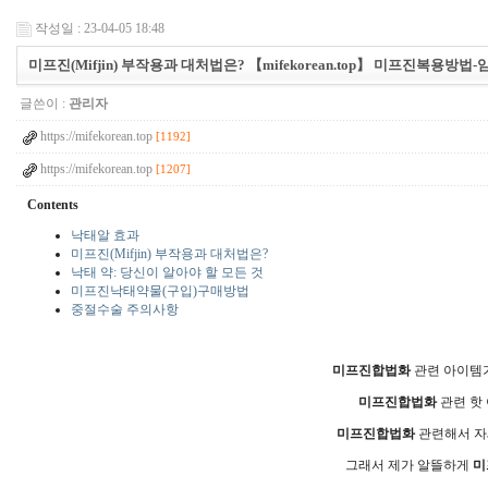
작성일 : 23-04-05 18:48
미프진(Mifjin) 부작용과 대처법은? 【mifekorean.top】 미프진복용
글쓴이 :
관리자
https://mifekorean.top
[1192]
https://mifekorean.top
[1207]
Contents
낙태알 효과
미프진(Mifjin) 부작용과 대처법은?
낙태 약: 당신이 알아야 할 모든 것
미프진낙태약물(구입)구매방법
중절수술 주의사항
미프진합법화
관련 아이템
미프진합법화
관련 핫
미프진합법화
관련해서 자
그래서 제가 알뜰하게
미