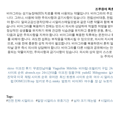
조루증에 특효
비아그라는 성기능장애(ED) 치료를 위해 사용되는 약물입니다. 비아그라의 주요
니다. 그러나, 사용에 대한 주의사항과 금기사항이 있습니다. 전립선비대증, 전
야 합니다. 알파교감신경차단제나 시알리스매일요법과 같은 다른 약물과 함께 복용
습니다. 비아그라를 복용하기 전에는 반드시 의사와 상담하여 적절한 처방을 받아
정상적인 성생활을 유지하기 위해 건강한 식습관을 유지하고 충분한 운동, 휴식,
다음과 같은 주의사항을 지켜야 합니다. 비아그라를 복용한 직후에는 운전이나 위
를 피해야 합니다. 과도한 섭취는 부작용을 악화시킬 수 있으므로, 의사의 지시
므로, 사용 전에 충분한 성적 자극이 필요합니다. 비아그라를 복용하면서 흔히 일
타날 경우 즉시 의사와 상담해야 합니다. 비아그라를 다른 사람과 공유해서는 안
용되는 약물이지만, 주의사항과 금기사항이 있습니다. 의사와 상의 없이 스스로 
는 주의사
skrxo
미프진 후기
무료만남어플
ViagraSite
MifeSilo
비아탑-프릴리지 구입
2
사이트 순위
alvmwls.xyz
24시간대출
미프진 정품구매
yudo82
Mifegymiso
실
진약국 미국
채팅 사이트 순위
유머판
최신 토렌트 사이트 순위
여수 시 알리
럽 DOMCLUB.top
밍키넷 주소 minky
밤토끼
비아365
여수출 .장 샵
뉴토끼
Tags:
#
인천 진짜 시알리스
#
밀양 시알리스 유효기간
#
남자 크기 재는법
#
시알리스