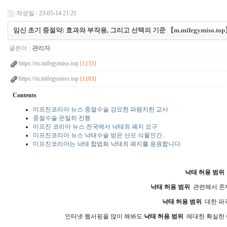
작성일 : 23-05-14 21:21
임신 초기 중절약: 효과와 부작용, 그리고 선택의 기준 【m.mifegymis
글쓴이 :
관리자
https://m.mifegymiso.top
[1233]
https://m.mifegymiso.top
[1183]
Contents
미프진코리아 뉴스 중절수술 강요한 파렴치한 교사
중절수술 은밀히 진행
미프진 코리아 뉴스 전국에서 낙태죄 폐지 요구
미프진코리아 뉴스 낙태수술 받은 산모 식물인간..
미프진코리아는 낙태 합법화 낙태죄 폐지를 응원합니다.
낙태 허용 범위
낙태 허용 범위
관련해서 존재
낙태 허용 범위
대한 파
인터넷 웹서핑을 많이 해봐도
낙태 허용 범위
에대한 확실한 