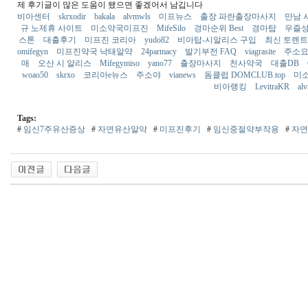
제 후기글이 많은 도움이 됐으면 좋겠어서 남깁니다
비아센터
skrxodir
bakala
alvmwls
미프뉴스
출장 파란출장마사지
만남 
규 노제휴 사이트
미소약국미프진
MifeSilo
경마순위 Best
경마탑
우즐
스톤
대출후기
미프진 코리아
yudo82
비아탑-시알리스 구입
최신 토렌트
omifegyn
미프진약국 낙태알약
24parmacy
발기부전 FAQ
viagrasite
주소
매
오산 시 알리스
Mifegymiso
yano77
출장마사지
천사약국
대출DB
woao50
skrxo
코리아e뉴스
주소야
vianews
돔클럽 DOMCLUB.top
미
비아랭킹
LevitraKR
al
Tags:
#
임신7주유산증상
#
자연유산알약
#
미­프진후기
#
임신중절약부작용
#
자연