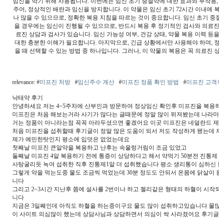
임신을 막기 위해 사용됩니다. 이번에는 임신 초기 중절약에 대한 효과와 부작용
주어, 정상적인 배란과 임신을 방지합니다. 이 약물은 임신 초기 72시간 이내에 
나 많을 수 있으므로, 정확한 복용 지침을 따르는 것이 중요합니다. 임신 초기 중
을 경우에는 임신이 진행될 수 있으므로, 반드시 복용 후 정기적인 검사와 의료진
료진 상담과 검사가 있습니다. 임신 가능성 여부, 건강 상태, 약물 복용 이력 
대한 충분한 이해가 필요합니다. 마지막으로, 긴급 상황에서만 사용해야 하며, 
을 때 선택할 수 있는 방법 중 하나입니다. 그러나, 이 약물의 복용은 꼭 의료진
relevance: #
미프진 처방
#
임신주수 계산
#
미프진 정품 확인 방법
#
미프진 고객
낙태약 후기
안녕하세요 저는 4~5주차에 산부인과 방문하여 정상임신 확인후 미프진을 복용
미프진은 처음 해보는거라 사기가 많다는 글때문에 정말 많이 뒤져봤는데 나라
거는 정품이 아니라는점 꼭꼭 아라두셨으면 좋겠어요 이곳 미프진은 네덜란드 
처음 미프진을 섭취할때 후기글이 정말 많은 도움이 되서 저도 작성하게 됐는데 
제가 예민한탓인지 평소에 입덧은 없었는데요
첫째날 미프진 큰알약을 복용하고 난후는 속울렁거림이 조금 있었고
둘째날 미프진 4알 복용하기 전에 통증이 상당하다고 해서 약먹기 50분전 진통제 
사탕굴리듯 녹여 섭취한 직후 진통제1알 더 섭취했습니다 평소 생리통이 심하신 
그렇게 약을 먹는도중 물도 조금씩 먹었는데 30분 정도도 안되서 온몸에 닭살이
니다
그리고 2~3시간 지난후 쯤에 설사를 2번이나 하고 젤리같은 형태의 하혈이 
니다
지금은 3일째인데 아직도 하혈을 하는중이구요 물도 많이 섭취하고있습니다 물많
이 사이트 의심많이 했는데 상담사님과 상담하면서 의심이 싹 사라졌어요 후기