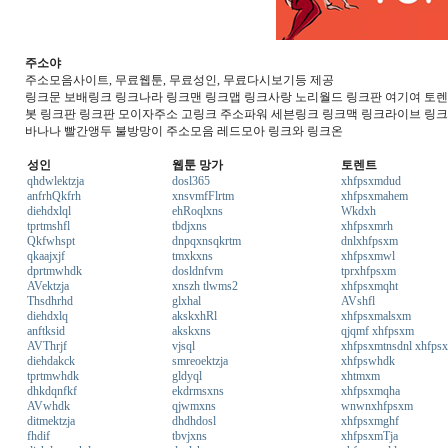
주소야
주소모음사이트, 무료웹툰, 무료성인, 무료다시보기등 제공
링크문 보배링크 링크나라 링크맨 링크맵 링크사랑 노리월드 링크판 여기여 토렌트
봇 링크판 링크판 모이자주소 고링크 주소파워 세븐링크 링크맥 링크라이브 링
바나나 빨간앵두 불방망이 주소모음 레드모아 링크와 링크온
성인
웹툰 망가
토렌트
qhdwlektzja
dosl365
xhfpsxmdud
anfrhQkfrh
xnsvmfFlrtm
xhfpsxmahem
diehdxlql
ehRoqlxns
Wkdxh
tprtmshfl
tbdjxns
xhfpsxmrh
Qkfwhspt
dnpqxnsqkrtm
dnlxhfpsxm
qkaajxjf
tmxkxns
xhfpsxmwl
dprtmwhdk
dosldnfvm
tprxhfpsxm
AVektzja
xnszh tlwms2
xhfpsxmqht
Thsdhrhd
glxhal
AVshfl
diehdxlq
akskxhRl
xhfpsxmalsxm
anftksid
akskxns
qjqmf xhfpsxm
AVThrjf
vjsql
xhfpsxmtnsdnl xhfps
diehdakck
smreoektzja
xhfpswhdk
tprtmwhdk
gldyql
xhtmxm
dhkdqnfkf
ekdrmsxns
xhfpsxmqha
AVwhdk
qjwmxns
wnwnxhfpsxm
ditmektzja
dhdhdosl
xhfpsxmghf
fhdif
tbvjxns
xhfpsxmTja