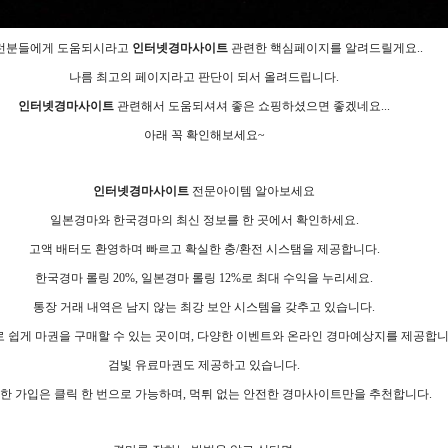
런분들에게 도움되시라고
인터넷경마사이트
관련한 핵심페이지를 알려드릴게요..
나름 최고의 페이지라고 판단이 되서 올려드립니다.
인터넷경마사이트
관련해서 도움되셔셔 좋은 쇼핑하셨으면 좋겠네요...
아래 꼭 확인해보세요~
인터넷경마사이트
전문아이템 알아보세요
일본경마와 한국경마의 최신 정보를 한 곳에서 확인하세요.
고액 배터도 환영하며 빠르고 확실한 충/환전 시스탬을 제공합니다.
한국경마 롤링 20%, 일본경마 롤링 12%로 최대 수익을 누리세요.
통장 거래 내역은 남지 않는 최강 보안 시스템을 갖추고 있습니다.
 쉽게 마권을 구매할 수 있는 곳이며, 다양한 이벤트와 온라인 경마예상지를 제공합니
검빛 유료마권도 제공하고 있습니다.
한 가입은 클릭 한 번으로 가능하며, 먹튀 없는 안전한 경마사이트만을 추천합니다.