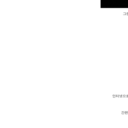
그
인터넷으로
간편