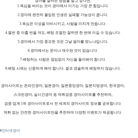
경마를 잘하는 방법을 알고 싶다면,
1.욕심을 버리는 것이 경마에서 이기는 가장 큰 힘입니다.
2.경마에 완전히 몰입된 인생은 실패할 가능성이 큽니다.
3.욕심은 이성을 마비시키고, 사람을 미치게 만듭니다.
4.열번 중 아홉 번을 져도, 베팅 조절만 잘하면 한 번에 이길 수 있습니다.
5.경마에서 가장 중요한 것은 그날 얼마를 땄느냐입니다.
6.경마에서는 운이나 재수란 것이 없습니다.
7.베팅하는 사람은 끊임없이 자신을 돌아봐야 합니다.
8.베팅 시에는 신중하게 해야 합니다. 결코 경솔하게 베팅하지 않습니다.
경마사이트는 온라인경마, 일본경마, 일본중앙경마, 일본지방경마, 한국경마,
스크린경마, 실시간경마 등 먹튀검증 경마사이트를 추천하며,
검증 업계 1위 경마사이트로서 전 세계의 경마사이트 정보를 공유합니다.
먹튀 없는 안전한 경마사이트만을 추천하며 다양한 이벤트가 제공됩니다.
#
인터넷경마