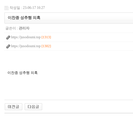
작성일 : 23-06-17 16:27
이찬종 성추행 의혹
글쓴이 :
관리자
https://jusodoumi.top
[1313]
https://jusodoumi.top
[1302]
이찬종 성추행 의혹
q
l
d
k
3
6
5
w
l
f
n
c
l