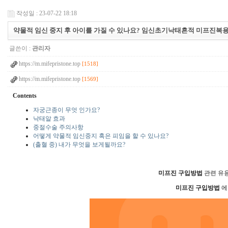
작성일 : 23-07-22 18:18
약물적 임신 중지 후 아이를 가질 수 있나요? 임신초기낙태흔적 미프진복
글쓴이 :
관리자
https://m.mifepristone.top
[1518]
https://m.mifepristone.top
[1569]
Contents
자궁근종이 무엇 인가요?
낙태알 효과
중절수술 주의사항
어떻게 약물적 임신중지 혹은 피임을 할 수 있나요?
(출혈 중) 내가 무엇을 보게될까요?
미­프진 구입방법
관련 유
미­프진 구입방법
에