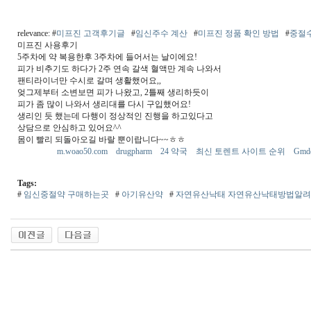
relevance: #
미프진 고객후기글
#
임신주수 계산
#
미프진 정품 확인 방법
#
중절
미프진 사용후기
5주차에 약 복용한후 3주차에 들어서는 날이에요!
피가 비추기도 하다가 2주 연속 갈색 혈액만 계속 나와서
팬티라이너만 수시로 갈며 생활했어요,,
엊그제부터 소변보면 피가 나왔고, 2틀째 생리하듯이
피가 좀 많이 나와서 생리대를 다시 구입했어요!
생리인 듯 했는데 다행이 정상적인 진행을 하고있다고
상담으로 안심하고 있어요^^
몸이 빨리 되돌아오길 바랄 뿐이랍니다~~ㅎㅎ
m.woao50.com
drugpharm
24 약국
최신 토렌트 사이트 순위
Gmd
Tags:
#
임신중절약 구매하는곳
#
아기유산약
#
자연유산낙태 자연유산낙태방법알