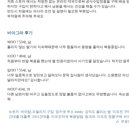
저희 스토어 에서는 처방전 없는 온라인 약국으로써 공식수입정품을 구매 배송 받
하지만 구입이 편하다고 해서 남용을 해서는 건강을 해칠 수가 있습니다.
반드시 처음에는 의사의 조언 및 설명이 필요한 부분입니다.
부작용에 주의해 주세요.
비아그라 후기
박OO ? 53세, 남
풀리지 않는 발기의 지속력때문에 너무 힘들어서 용량을 줄여서 복용중입니다.
이OO ? 49세, 남
처음부터 반알 복용을 했는데 별 반응이없어서 사기인줄 알았습니다. 하지만 음
임OO ? 55세, 남
너무 일중독으로 앞만보고 달려오다 문득 집사람이 생각났습니다. 소원했던 자신
달라지던데요? 감사합니다!
여OO? 43세, 여
다른 남편이랑 바꾸고 싶을정도로 정말 볼품이 없다고봐도 무방했습니다. 속는셈
뭐…
뉴토끼
비아탑-프릴리지 구입
밍키넷 주소 minky
강직도 올리는 법
미프진 구
간대출 대출후
24시간대출
미프진약국 복용방법
링크와
미프진 정품구매
비
스
무료