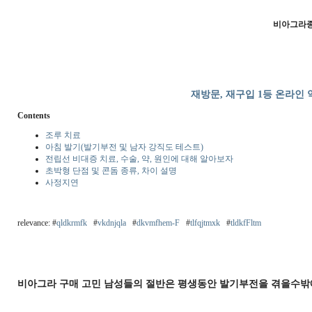
비아그라
재방문, 재구입 1등 온라인 
Contents
조루 치료
아침 발기(발기부전 및 남자 강직도 테스트)
전립선 비대증 치료, 수술, 약, 원인에 대해 알아보자
초박형 단점 및 콘돔 종류, 차이 설명
사정지연
relevance: #
qldkrmfk
#
vkdnjqla
#
dkvmfhem-F
#
tlfqjtmxk
#
tldkfFltm
비아그라 구매 고민 남성들의 절반은 평생동안 발기부전을 겪을수밖